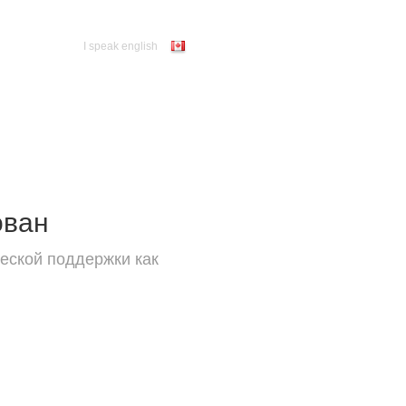
I speak english
ован
еской поддержки как